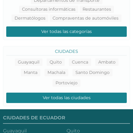
Departamentos de Transporte
Consultoras informáticas
Restaurantes
Dermatólogos
Compraventas de automóviles
Ver todas las categorías
CIUDADES
Guayaquil
Quito
Cuenca
Ambato
Manta
Machala
Santo Domingo
Portoviejo
Ver todas las ciudades
CIUDADES DE ECUADOR
Guayaquil
Quito